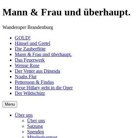
Skip
Mann & Frau und überhaupt.
to
content
Wanderoper Brandenburg
GOLD!
Hänsel und Gretel
Die Zauberflöte
Mann & Frau und überhaupt.
Das Feuerwerk
Weisse Rose
Der Vetter aus Dingsda
Noahs Flut
Pettersson & Findus
Hexe Hillary geht in die Oper
Der Wildschütz
Skip
Menu
to
content
Über uns
Über uns
Satzung
Spenden
Mitgliedsantrag