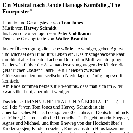
Ein Musical nach Jande Hartogs Komödie „The
Fourposter“
Libretto und Gesangstexte von
Tom Jones
Musik von
Harvey Schmidt
Ins Deutsche übertragen von
Peter Goldbaum
Deutsche Gesangstexte von
Walter Brandin
In der Überzeugung, die Liebe würde nie weniger, gehen Agnes
und Michael den Bund fürs Leben ein. Das frischgebackene Paar
durchlebt alle Töne der Liebe in Dur und in Moll: von der jungen
Leidenschaft über die Auseinandersetzung wegen der Kinder, die
gefährlichen „besten“ Jahre – ein Eheleben zwischen
Glücksmomenten und seelischen Niederlagen, häufig ungewollt
komisch.
Am Ende kommen beide zur Erkenntnis, dass man sich im Alter
zwar stiller liebt, aber nicht weniger…
Das Musical MANN UND FRAU UND ÜBERHAUPT… (
„I
do! I do!“) von Tom Jones und Harvey Schmidt ist ein
amerikanisches Musical der späten 60 er Jahre, in Deutschland hieß
es früher „Das musikalische Himmelbett“.
Es geht um ein Ehepaar,
Agnes und Michael, und ihren Eheweg von der Hochzeit über´s
Kinderkriegen, Kinder erziehen, Kinder aus dem Haus lassen und