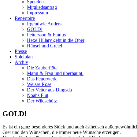
Spenden
Mitgliedsantrag
Impressum
Repertoire
Irgendwie Anders
GOLD!
Pettersson & Findus
Hexe Hillary geht in die Oper
Hänsel und Gretel
Presse
Spielplan
Archiv
Die Zauberflöte
Mann & Frau und überhaupt.
Das Feuerwerk
Weisse Rose
Der Vetter aus Dingsda
Noahs Flut
Der Wildschütz
GOLD!
Es ist ein ganz besonderes Stück und auch ästhetisch außergewöhnli
Gier und den Wünschen, die immer neue Wünsche erzeugen.