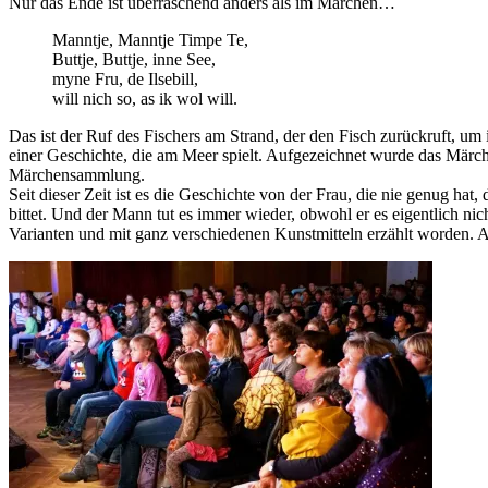
Nur das Ende ist überraschend anders als im Märchen…
Manntje, Manntje Timpe Te,
Buttje, Buttje, inne See,
myne Fru, de Ilsebill,
will nich so, as ik wol will.
Das ist der Ruf des Fischers am Strand, der den Fisch zurückruft, um
einer Geschichte, die am Meer spielt. Aufgezeichnet wurde das Märc
Märchensammlung.
Seit dieser Zeit ist es die Geschichte von der Frau, die nie genug hat
bittet. Und der Mann tut es immer wieder, obwohl er es eigentlich ni
Varianten und mit ganz verschiedenen Kunstmitteln erzählt worden. 